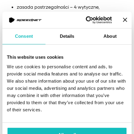
zasada postrzegalności – 4 wytyczne,
zasada funkcjonalności – 5 wytycznych,
zasada zrozumiałości – 3 wytyczne,
zasada solidności – 1 wytyczna.
Consent
Details
About
Realizacja wytycznych i weryfikacja tego procesu
odbywa się poprzez ocenę tzw. kryteriów sukcesu. Są to
This website uses cookies
wskaźniki, które pozwalają sprawdzić, w jakim stopniu
We use cookies to personalise content and ads, to
projekt IT spełnia standardy WCAG. Jest ich aż 78 i
provide social media features and to analyse our traffic.
dotyczą 3 poziomów. Oznacza to, że dana strona może
We also share information about your use of our site with
być zgodna z WCAG w stopniu:
our social media, advertising and analytics partners who
may combine it with other information that you’ve
provided to them or that they’ve collected from your use
minimalnym – poziom A to 30 kryteriów,
of their services.
zalecanym – poziom AA to 20 kryteriów +
osiągnięcie poziomu A,
komfortowym – poziom AAA to 28 kryteriów +