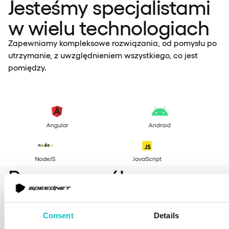
Jesteśmy specjalistami
w wielu technologiach
Zapewniamy kompleksowe rozwiązania, od pomysłu po
utrzymanie, z uwzględnieniem wszystkiego, co jest
pomiędzy.
Angular
Android
Kotlin
NodeJS
JavaScript
Proces współpracy
Stosujemy sprawdzoną metodologię, która pomaga
nam w niezawodnym i przewidywalnym dostarczaniu
Consent
Details
oprogramowania.