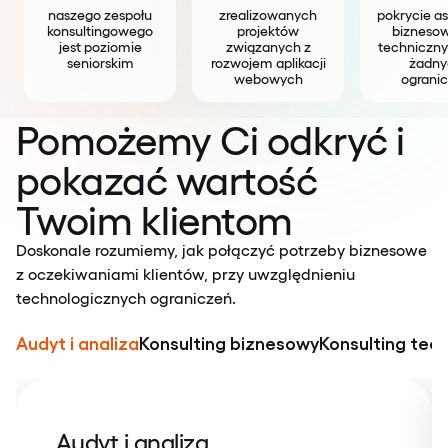
naszego zespołu
zrealizowanych
pokrycie a
konsultingowego
projektów
biznesow
jest poziomie
związanych z
techniczny
seniorskim
rozwojem aplikacji
żadny
webowych
ograni
Pomożemy Ci odkryć i
pokazać wartość
Twoim klientom
Doskonale rozumiemy, jak połączyć potrzeby biznesowe
z oczekiwaniami klientów, przy uwzględnieniu
technologicznych ograniczeń.
Audyt i analiza
Konsulting biznesowy
Konsulting tec
Audyt i analiza