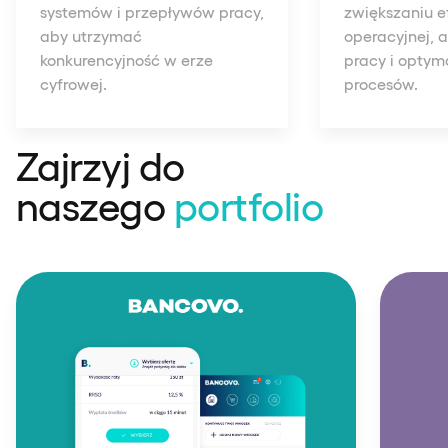
systemów i przepływów pracy,
zwiększaniu e
aby utrzymać
operacyjnej, 
konkurencyjność w erze
pracy i optyma
cyfrowej.
procesów.
Zajrzyj do
naszego
portfolio