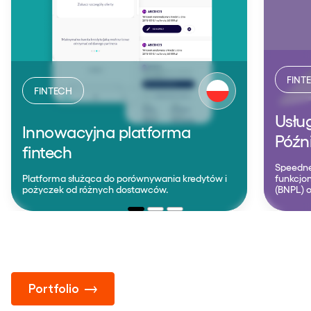
FINT
FINTECH
Usłu
Innowacyjna platforma
Późni
fintech
Speedne
Platforma służąca do porównywania kredytów i
funkcjo
pożyczek od różnych dostawców.
(BNPL) 
Portfolio