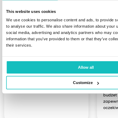
This website uses cookies
01.
02.
We use cookies to personalise content and ads, to provide s
to analyse our traffic. We also share information about your u
social media, advertising and analytics partners who may com
Zrozumienie Twojej
Uzgo
information that you’ve provided to them or that they’ve coll
sytuacji
dział
their services.
Zaczynamy od analizy Twoich
Po szcz
potrzeb, wyzwań, celów i zadań.
Twoją s
Allow all
Obejmuje to szczegółowe dyskusje,
współp
a także ocenę status quo, aby
zdefin
zapewnić jasne zrozumienie tego, co
działan
Customize
chcesz osiągnąć i dlaczego.
zakres 
budżet 
zapewn
oczekiw