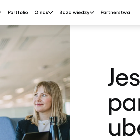
Portfolio
O nas
Baza wiedzy
Partnerstwa
Je
pa
ub