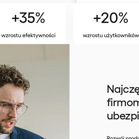
+35%
+20%
wzrostu efektywności
wzrostu użytkowników
Najcz
firmom
ubezpi
Rozwój prod