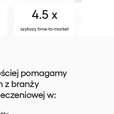
4.5 x
szybszy time-to-market
ęściej pomagamy
 z branży
eczeniowej w:
uktu: