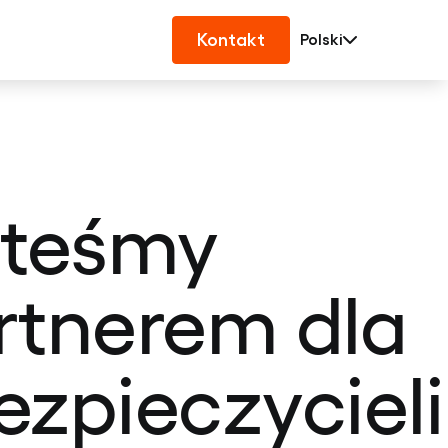
Kontakt
Polski
steśmy
rtnerem dla
ezpieczycieli