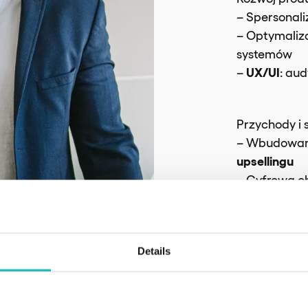
– Spersonal
– Optymaliza
systemów
UX/UI
–
: aud
Przychody i 
– Wbudowa
upsellingu
– Cyfrowa o
Technologia 
Analityka
–
:
Details
– Nowoczesn