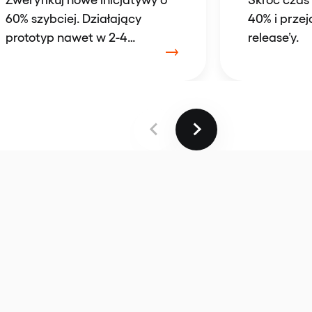
60% szybciej. Działający
40% i prze
prototyp nawet w 2-4
release’y.
tygodnie.