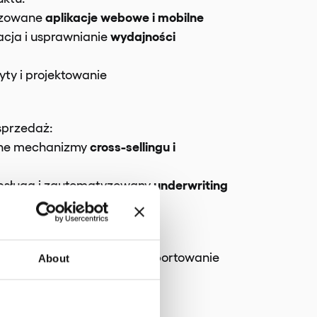
aplikacje webowe i mobilne
izowane
wydajności
cja i usprawnianie
yty i projektowanie
sprzedaż:
cross-sellingu i
ne mechanizmy
underwriting
bsługa i zautomatyzowany
i dane
 wnioski i zaawansowane raportowanie
About
tos technologiczny
y s