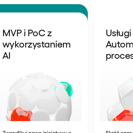
MVP i PoC z
Usługi 
wykorzystaniem
Autom
AI
proce
Zweryfikuj nowe inicjatywy o
Skróć czas 