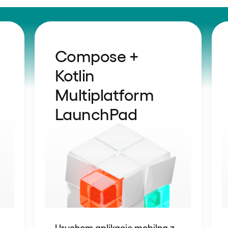
Compose +
Kotlin
Multiplatform
LaunchPad
Uruchom aplikację mobilną z