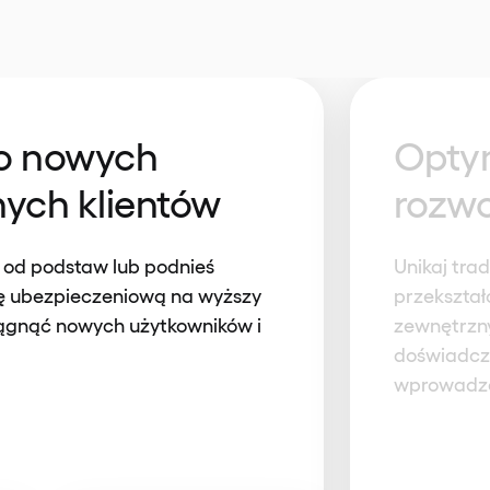
do nowych
Opty
nych klientów
rozw
 od podstaw lub podnieś
Unikaj tra
mę ubezpieczeniową na wyższy
przekształ
ągnąć nowych użytkowników i
zewnętrzny
doświadcze
wprowadze