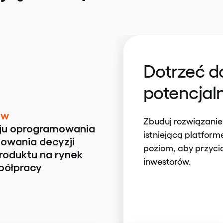
Dotrzeć 
potencjal
ów
Zbuduj rozwiązanie
ju oprogramowania
istniejącą platfor
owania decyzji
poziom, aby przyci
roduktu na rynek
inwestorów.
półpracy