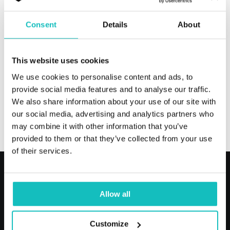
banków i fintechów zidentyfikowaliśmy
9
kształtujących „tu i
kluczowych trendów
Consent
Details
About
teraz”. Każdy z nich opisany jest przez
pryzmat wyzwań, prognoz, danych
rynkowych i przykładów wdrożeń.
This website uses cookies
We use cookies to personalise content and ads, to
provide social media features and to analyse our traffic.
We also share information about your use of our site with
our social media, advertising and analytics partners who
may combine it with other information that you’ve
provided to them or that they’ve collected from your use
of their services.
Allow all
Customize