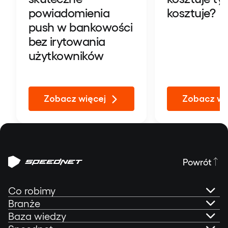
powiadomienia
kosztuje?
push w bankowości
bez irytowania
użytkowników
Zobacz więcej
Zobacz wi
Powrót
Co robimy
Branże
AI Governance
Baza wiedzy
Bankowość online