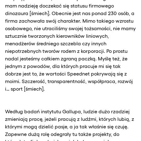
mam nadzieję doczekać się statusu firmowego
dinozaura [śmiech]. Obecnie jest nas ponad 230 osób, a
firma zachowała swój charakter. Mimo takiego wzrostu
osobowego, nie utraciliśmy swojej tożsamości, nie mamy
sztucznie tworzonych kierowników liniowych,
menadżerów średniego szczebla czy innych
niepotrzebnych tworów rodem z korporacji. Po prostu
nadal jesteśmy całkiem zgraną paczką. Myślę też, że
jednym z powodów, dla których pracuje mi się tak
dobrze jest to, że wartości Speednet pokrywają się z
moimi. Szczerość, transparentność, współpraca, rozwój
i… sport [śmiech].
Według badań instytutu Gallupa, ludzie dużo rzadziej
zmieniają pracę, jeżeli pracują z ludźmi, których lubią, z
którymi mogą dzielić pasje, a ja tak właśnie się czuję.
Zapewne dużą rolę odegrały tu także projekty, do