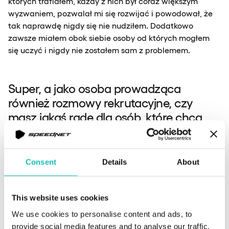
których trafiałem, każdy z nich był coraz większym
wyzwaniem, pozwalał mi się rozwijać i powodował, że
tak naprawdę nigdy się nie nudziłem. Dodatkowo
zawsze miałem obok siebie osoby od których mogłem
się uczyć i nigdy nie zostałem sam z problemem.
Super, a jako osoba prowadząca
również rozmowy rekrutacyjne, czy
masz jakąś radę dla osób, które chcą
wejść do branży IT? Może podpowiesz,
jak przygotować się do rozmowy
rekrutacyjnej? Co według Ciebie jest
Consent
Details
About
ważne i na co zwracasz uwagę?
This website uses cookies
Michał:
Myślę, że trochę odpowiedziałem na to w
We use cookies to personalise content and ads, to
pierwszym pytaniu, niemniej jednak postaram się
provide social media features and to analyse our traffic.