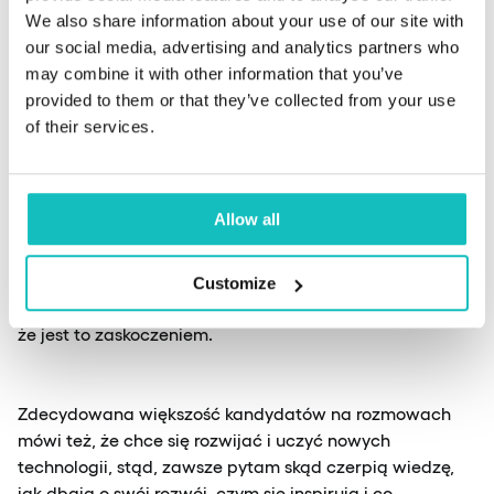
rozwinąć ten temat, chociaż nie będę wspominał o
We also share information about your use of our site with
technikaliach. Może jest to banał, ale schludne i
our social media, advertising and analytics partners who
poukładane CV potrafi zrobić robotę. Jeżeli dostaje do
may combine it with other information that you’ve
przejrzenia osiem stron dokumentu, który nie ma ładu
provided to them or that they’ve collected from your use
ani składu, formatowanie tekstu woła o pomstę do
of their services.
nieba, a najważniejsze informacje są porozrzucane po
kilku stronach, to nie jestem w stanie go ogarnąć.
Pewnie teraz sporo osób powie, że jestem czepialski, ale
Allow all
jeżeli kandydaci mają w CV wpisane kursy czy szkolenia,
to zawsze szukam ich programu online, sprawdzam jakie
tematy były poruszane na kursie i zadaję jedno pytanie
Customize
związane bezpośrednio z programem kursu. Zdarza się,
że jest to zaskoczeniem.
Zdecydowana większość kandydatów na rozmowach
mówi też, że chce się rozwijać i uczyć nowych
technologii, stąd, zawsze pytam skąd czerpią wiedzę,
jak dbają o swój rozwój, czym się inspirują i co