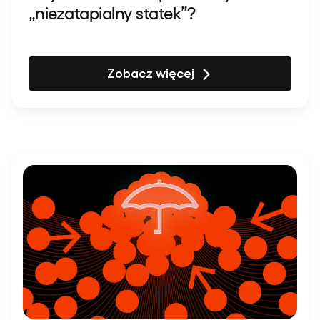
„niezatapialny statek”?
Zobacz więcej