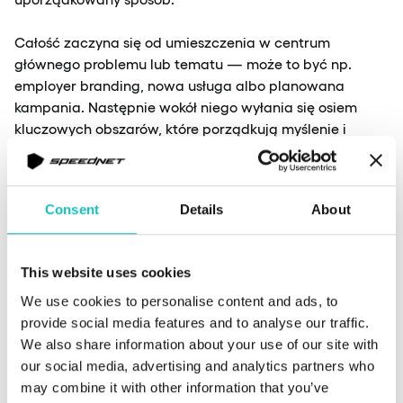
Całość zaczyna się od umieszczenia w centrum
głównego problemu lub tematu — może to być np.
employer branding, nowa usługa albo planowana
kampania. Następnie wokół niego wyłania się osiem
kluczowych obszarów, które porządkują myślenie i
wyznaczają kierunki dalszych działań. Każdy z tych
obszarów można potem systematycznie rozbudowywać,
schodząc coraz głębiej w konkretne, szczegółowe
Consent
Details
About
pomysły.
To świetne narzędzie do:
This website uses cookies
– planowania contentu (np. newsletter, blog,
kampania),
We use cookies to personalise content and ads, to
– pracy zespołowej,
provide social media features and to analyse our traffic.
– unikania powtarzalnych, generycznych treści.
We also share information about your use of our site with
our social media, advertising and analytics partners who
krokowość
may combine it with other information that you’ve
Duża wartość:
. Nie skaczemy od razu do