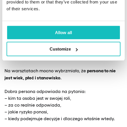
provided to them or that they’ve collected from your use
gotowego tekstu, tylko budujemy solidny fundament.
of their services.
Persona: mniej
demografii, więcej
Allow all
decyzji
Customize
persona to nie
Na warsztatach mocno wybrzmiało, że
jest wiek, płeć i stanowisko
.
Dobra persona odpowiada na pytania:
– kim ta osoba jest w swojej roli,
– za co realnie odpowiada,
– jakie ryzyko ponosi,
– kiedy podejmuje decyzje i dlaczego właśnie wtedy.