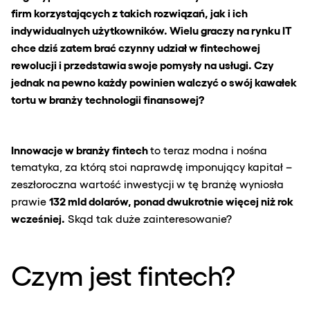
firm korzystających z takich rozwiązań, jak i ich
indywidualnych użytkowników. Wielu graczy na rynku IT
chce dziś zatem brać czynny udział w
fintechowej
rewolucji i przedstawia swoje pomysły na usługi. Czy
jednak na pewno każdy powinien walczyć o swój kawałek
tortu w branży technologii finansowej?
Innowacje w branży
fintech
to teraz modna i nośna
tematyka, za którą stoi naprawdę imponujący kapitał –
zeszłoroczna wartość inwestycji
w tę branżę wyniosła
132 mld dolarów, ponad dwukrotnie więcej niż rok
prawie
wcześniej.
Skąd tak duże zainteresowanie?
Czym jest fintech?