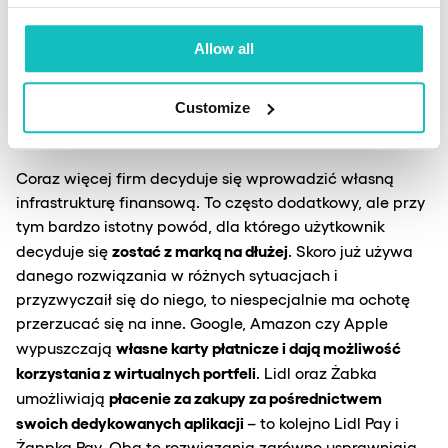
wejść na kolejne rynki oraz wprowadzić nowe produkty i
usługi – bez zmiany całej tożsamości firmy lub mozolnej
Allow all
nauki, jak wejść do świeżej branży.
Wszystko to przy
mobilności, sprawności działania i prostocie produktów
fintechowych.
Customize
Coraz więcej firm decyduje się wprowadzić własną
infrastrukturę finansową. To często dodatkowy, ale przy
tym bardzo istotny powód, dla którego użytkownik
zostać z marką na dłużej
decyduje się
. Skoro już używa
danego rozwiązania w różnych sytuacjach i
przyzwyczaił się do niego, to niespecjalnie ma ochotę
przerzucać się na inne. Google, Amazon czy Apple
własne karty płatnicze i dają możliwość
wypuszczają
korzystania z wirtualnych portfeli
. Lidl oraz Żabka
płacenie za zakupy za pośrednictwem
umożliwiają
swoich dedykowanych aplikacji
– to kolejno Lidl Pay i
Żappka Pay. Oba te rozwiązania zarówno usprawniają