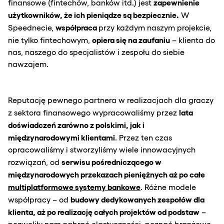
zapewnienie
finansowe (fintechów, banków itd.) jest
użytkowników, że ich pieniądze są bezpiecznie.
W
współpraca
Speednecie,
przy każdym naszym projekcie,
opiera się na zaufaniu
nie tylko fintechowym,
– klienta do
nas, naszego do specjalistów i zespołu do siebie
nawzajem.
Reputację pewnego partnera w realizacjach dla graczy
lata
z sektora finansowego wypracowaliśmy przez
doświadczeń zarówno z polskimi, jak i
międzynarodowymi klientami
. Przez ten czas
opracowaliśmy i stworzyliśmy wiele innowacyjnych
serwisu pośredniczącego w
rozwiązań, od
międzynarodowych przekazach pieniężnych aż po całe
multiplatformowe systemy bankowe
. Różne modele
budowy dedykowanych zespołów dla
współpracy – od
klienta, aż po realizację całych projektów od podstaw
–
pozwoliły nam nabrać elastyczności, poznać branżowe