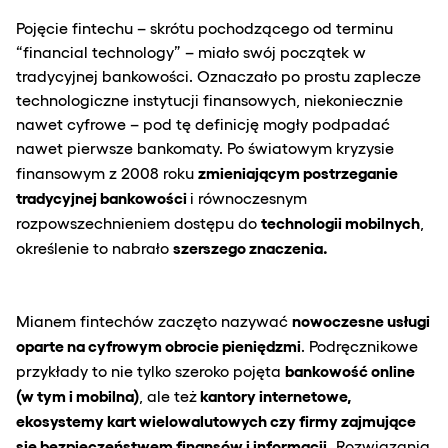
Pojęcie fintechu – skrótu pochodzącego od terminu
“financial technology” – miało swój początek w
tradycyjnej bankowości. Oznaczało po prostu zaplecze
technologiczne instytucji finansowych, niekoniecznie
nawet cyfrowe – pod tę definicję mogły podpadać
nawet pierwsze bankomaty. Po światowym kryzysie
zmieniającym postrzeganie
finansowym z 2008 roku
tradycyjnej bankowości
i równoczesnym
technologii mobilnych
rozpowszechnieniem dostępu do
,
szerszego znaczenia.
określenie to nabrało
nowoczesne usługi
Mianem fintechów zaczęto nazywać
oparte na cyfrowym obrocie pieniędzmi
. Podręcznikowe
bankowość online
przykłady to nie tylko szeroko pojęta
(w tym i mobilna)
kantory internetowe,
, ale też
ekosystemy kart wielowalutowych czy firmy zajmujące
się bezpieczeństwem finansów i informacji.
Rozwiązania