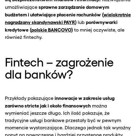
sprawne zarządzanie domowym
umożliwiające
budżetem i ułatwiające płacenie rachunków
(
wielokrotnie
nagradzany skandynawski PAYR
)
porównywarki
lub
kredytowe
(
polskie BANCOVO
)
to mniej oczywiste, ale
również fintechy.
Fintech – zagrożenie
dla banków?
innowacje w zakresie usług
Przykłady pokazujące
zarówno stricte jak i około finansowych
można
wymieniać jeszcze długo. Ich ilość pokazuje, że
tradycyjne usługi bankowe przestały być w pewnym
momencie wystarczające. Dlaczego jednak tak wyraźny
popyt na nowoczesne i bardziej przystępne produkty