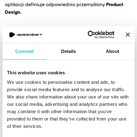
Product
aplikacji definiuje odpowiednio przemyślany
Design
.
Odpowiednia zaprojektowana i zoptymalizowana ścieżka
użytkownika
– to, na co zwracamy w Speednecie
szczególną uwagę w przypadku każdego projektu.
Consent
Details
About
Sprawia, że późniejsza obserwacja i analiza ich
zachowań staje się efektywniejsza. Dzięki tak
(np. wiedzy o tym, jakich operacji
uzyskanym danym
This website uses cookies
dokonują najczęściej lub jaka część aplikacji cieszy się
We use cookies to personalise content and ads, to
mniejszym zainteresowaniem)
tworzenie wysoce
provide social media features and to analyse our traffic.
łatwiejsze niż
spersonalizowanych ofert staje się
We also share information about your use of our site with
kiedykolwiek.
our social media, advertising and analytics partners who
may combine it with other information that you’ve
provided to them or that they’ve collected from your use
Odpowiednie wdrożenie i wykorzystanie usług
of their services.
jakość obsługi klienta, pomaga
finansowych poprawia