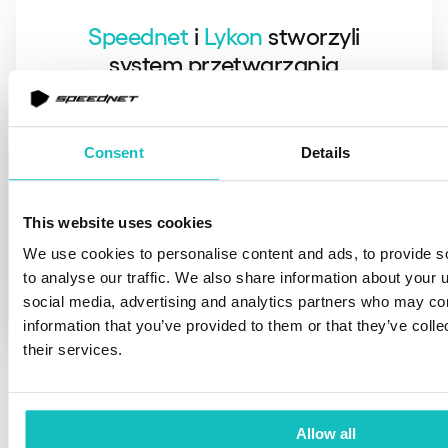
Speednet
i
Lykon
stworzyli
system przetwarzania
danych biometrycznych
umożliwiający zakup testów
DNA i dostęp do wyników.
Consent
Details
Poznaj nas
Po zostawieniu maila skontaktujemy się z
This website uses cookies
Tobą w ciągu 24 godzin.
We use cookies to personalise content and ads, to provide s
to analyse our traffic. We also share information about your u
social media, advertising and analytics partners who may com
information that you’ve provided to them or that they’ve coll
their services.
Umów bezpłatną
konsultację
Allow all