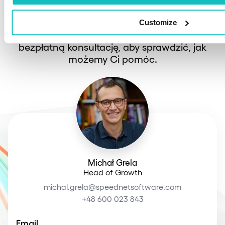
Jeśli masz potrzeby, które chciałbyś omówić z
Customize
ekspertami technicznymi, umów się na
bezpłatną konsultację, aby sprawdzić, jak
możemy Ci pomóc.
Michał Grela
Head of Growth
michal.grela@speednetsoftware.com
+48 600 023 843
Email