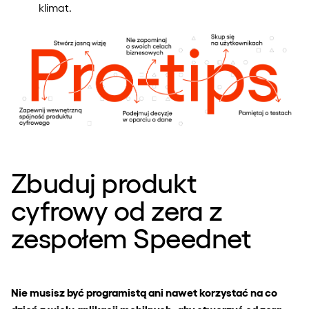
klimat.
Zbuduj produkt
cyfrowy od zera z
zespołem Speednet
Nie musisz być programistą ani nawet korzystać na co
dzień z wielu aplikacji mobilnych, aby stworzyć od zera