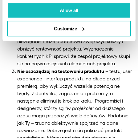
wyróżnikiem rynkowym na tle konkurencji i jakie
Allow all
będą kryteria sukcesu aplikacji.
Nie zapominaj o celach biznesowych
– budżet
produktu cyfrowego to często bardzo wysokie
Customize
kwoty. Dodanie dodatkowych funkcji, które nie są
niezbędne, może dodatkowo zwiększyć koszty i
obniżyć rentowność projektu. Wyznaczenie
konkretnych KPI sprawi, że zespół projektowy skupi
się na najważniejszych elementach projektu.
Nie oszczędzaj na testowaniu produktu
– testuj user
experience i interfejs produktu na długo przed
premierą, aby wykluczyć wszelkie potencjalne
błędy. Zidentyfikuj zagrożenia i problemy, a
następnie eliminuj je krok po kroku. Programiści i
designerzy, którzy są
“w projekcie”
od dłuższego
czasu mogą przeoczyć wiele deficytów. Podobnie
jak Ty – trudno obiektywnie spojrzeć na dane
rozwiązanie. Dobrze jest móc pokazać produkt
specjalistom, którzy nad nim dotychczas nie