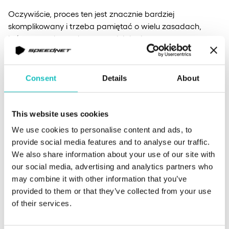
Oczywiście, proces ten jest znacznie bardziej
skomplikowany i trzeba pamiętać o wielu zasadach,
które pozwolą na skuteczne działanie ostatecznego
produktu. Oto 6 kluczowych porad od ekspertów
Speednet.
Consent
Details
About
O czym warto
This website uses cookies
pamiętać, budując
We use cookies to personalise content and ads, to
digitalowy produkt?
provide social media features and to analyse our traffic.
We also share information about your use of our site with
our social media, advertising and analytics partners who
may combine it with other information that you’ve
Stwórz jasną wizję i podkreślaj ją podczas kolejnych
provided to them or that they’ve collected from your use
etapów tworzenia produktu
– określ, co i dlaczego
of their services.
warto zbudować, jaka jest persona odbiorcy, jaki
problem rozwiąże ten produkt, co będzie jego