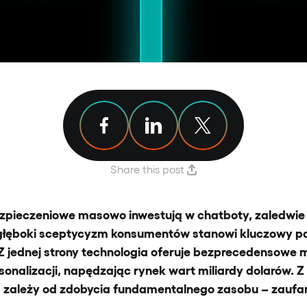
Share article on Facebook
Share article on Linkedin
Share article on X
Share this post
ezpieczeniowe masowo inwestują w chatboty, zaledwi
 głęboki sceptycyzm konsumentów stanowi kluczowy pa
Z jednej strony technologia oferuje bezprecedensowe 
sonalizacji, napędzając rynek wart miliardy dolarów. Z d
 zależy od zdobycia fundamentalnego zasobu – zaufan