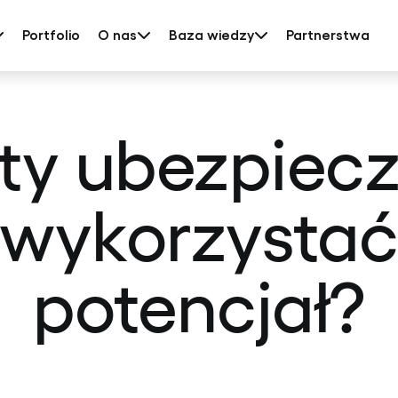
Portfolio
O nas
Baza wiedzy
Partnerstwa
ty ubezpiecz
 wykorzystać
potencjał?