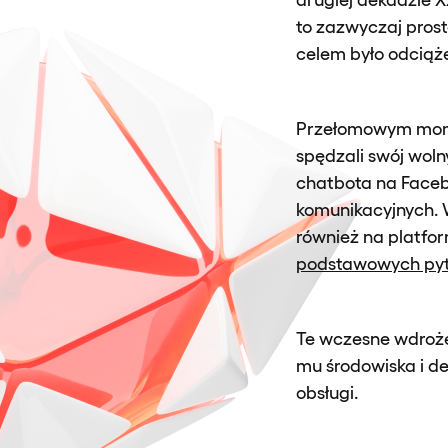
to zazwyczaj prost
celem było odciąż
Przełomowym mo
spędzali swój woln
chatbota na Face
komunikacyjnych. 
również na platfo
podstawowych py
Te wczesne wdroże
mu środowiska i d
obsługi.