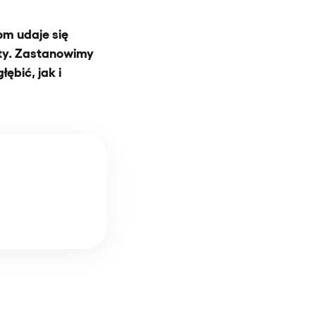
om udaje się
oty. Zastanowimy
ębić, jak i