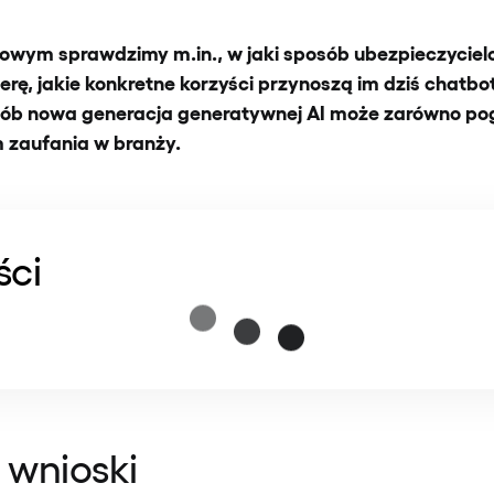
owym sprawdzimy m.in., w jaki sposób ubezpieczyciel
erę, jakie konkretne korzyści przynoszą im dziś chatb
osób nowa generacja generatywnej AI może zarówno pogł
 zaufania w branży.
ści
 wnioski