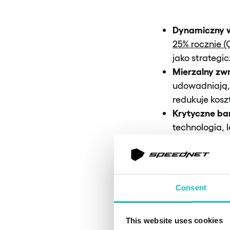
Dynamiczny w
25% rocznie 
jako strategic
Mierzalny zwro
udowadniają, 
redukuje kosz
Krytyczne ba
technologia, 
problemy z ja
Luka w oczek
automatyzacji
wszystkim hip
Consent
Przyszłość na
aspekt branży
This website uses cookies
autonomiczny