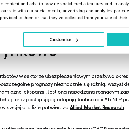
ntem.
e content and ads, to provide social media features and to analy
 our site with our social media, advertising and analytics partn
 provided to them or that they’ve collected from your use of their
oty w ubezpiecze
Customize
rynkowe
hatbotów w sektorze ubezpieczeniowym przeżywa okre
oszczególne prognozy nieznacznie się różnią, wszystki
namicznej ekspansji. Jest ona napędzana rosnącym z
sługi oraz postępującą adopcją technologii AI i NLP pr
Allied Market Research
o w swojej analizie potwierdza
.
y w różnych analizach wskaźnik wzrostu (CAGR na pozio