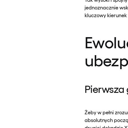
jednoznacznie wsk
kluczowy kierunek 
Ewolu
ubezp
Pierwsza
Żeby w pełni zrozu
absolutnych począ
drugiej dekadzie 