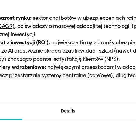
zrost rynku:
sektor chatbotów w ubezpieczeniach rośn
(CAGR)
, co świadczy o masowej adopcji tej technologii i 
znej inwestycji.
t z inwestycji (ROI):
największe firmy z branży ubezpi
że AI drastycznie skraca czas likwidacji szkód (nawet d
ty i znacząco podnosi satysfakcję klientów (NPS).
riery wdrożeniowe:
największymi przeszkodami w adopcj
lecz przestarzałe systemy centralne (core’owe), dług te
kością i dostępnością danych wewnątrz organizacji.
iwaniach:
ubezpieczyciele koncentrują się na wdrażaniu
 obsługi klienta, podczas gdy sami klienci oczekują od 
erpersonalizacji ofer i transparentności, co pokazał ra
Details
leży do GenAI:
Generatywna sztuczna inteligencja zrew
 – od procesu oceny i akceptacji ryzyka (ang.
underwrit
ch, proaktywnych agentów AI zdolnych do komplekso