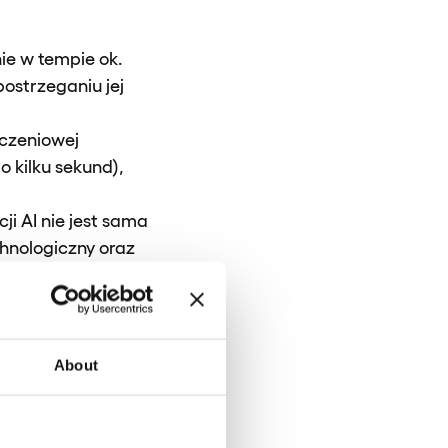
ie w tempie ok.
postrzeganiu jej
eczeniowej
o kilku sekund),
i AI nie jest sama
chnologiczny oraz
 AI w celu
technologii przede
IBM
port
.
About
olucjonizuje każdy
ing
), po w pełni
wego zarządzania