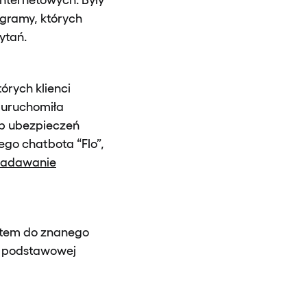
ogramy, których
ytań.
tórych klienci
u uruchomiła
p ubezpieczeń
go chatbota “Flo”,
 zadawanie
entem do znanego
i podstawowej