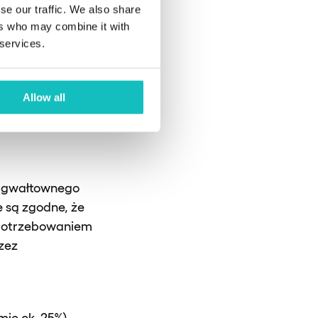
se our traffic. We also share
ers who may combine it with
 services.
niach:
Allow all
s gwałtownego
e są zgodne, że
apotrzebowaniem
zez
mie ok. 25%)