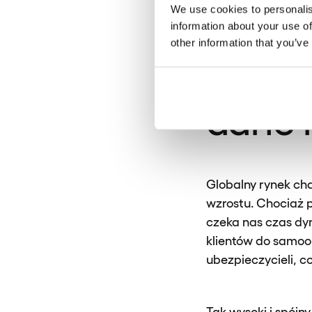
relacją z klie
We use cookies to personalis
information about your use of
other information that you’ve
Chatb
dane 
Globalny rynek c
wzrostu. Chociaż p
czeka nas czas dy
klientów do samoob
ubezpieczycieli, c
Tak wysoki i spójn