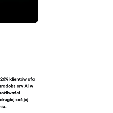
e
26% klientów ufa
radoks ery AI w
możliwości
rugiej zaś jej
ia.