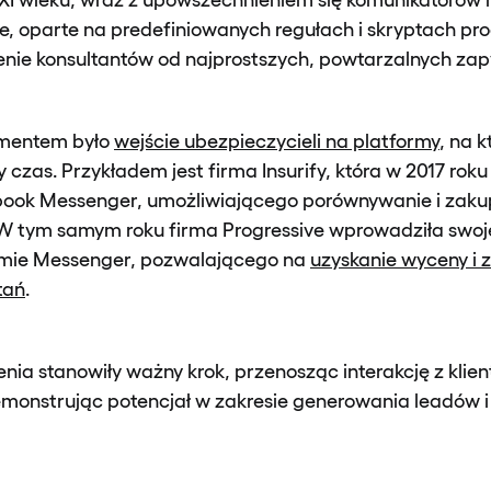
e, oparte na predefiniowanych regułach i skryptach pr
enie konsultantów od najprostszych, powtarzalnych zap
mentem było
wejście ubezpieczycieli na platformy
, na k
y czas. Przykładem jest firma Insurify, która w 2017 rok
book Messenger, umożliwiającego porównywanie i zaku
W tym samym roku firma Progressive wprowadziła swoje
rmie Messenger, pozwalającego na
uzyskanie wyceny i
tań
.
nia stanowiły ważny krok, przenosząc interakcję z kli
emonstrując potencjał w zakresie generowania leadów 