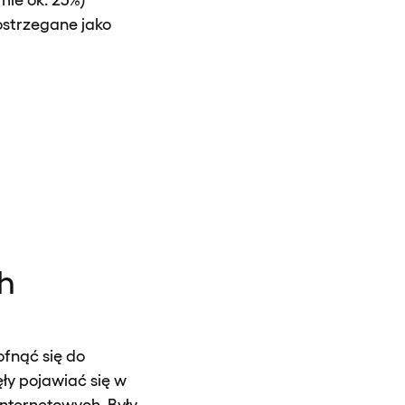
ostrzegane jako
h
ofnąć się do
ły pojawiać się w
nternetowych. Były