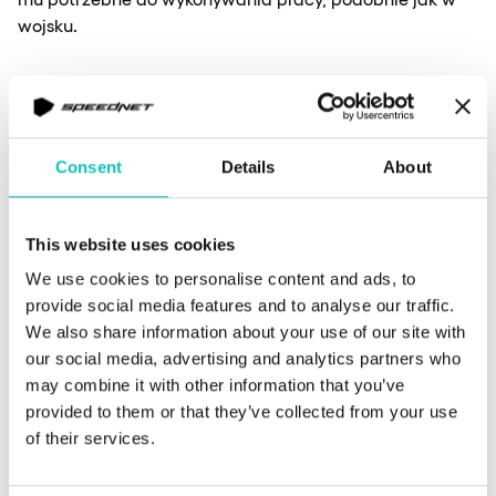
wojsku.
Często dużym wyzwaniem są także… ludzie, którzy,
nieświadomi zagrożeń, mogą nieumyślnie otworzyć
drzwi dla cyberprzestępców. Dlatego tak ważna jest
Consent
Details
About
ciągła edukacja, uświadamianie i szkolenie naszych
pracowników. Dlatego też współtworzymy polityki
bezpieczeństwa i wydajemy nowe zalecenia, aby
This website uses cookies
zapewnić jak najwyższy poziom ochrony.
We use cookies to personalise content and ads, to
provide social media features and to analyse our traffic.
We also share information about your use of our site with
Jakich narzędzi używa Administrator,
our social media, advertising and analytics partners who
które są Twoje ulubione i dlaczego?
may combine it with other information that you’ve
provided to them or that they’ve collected from your use
of their services.
Kacper:
To zależy [śmiech]. W projektach najczęściej
wybieramy dojrzałe rozwiązania Open-Source, które