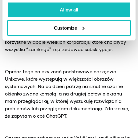
znamy. Najlepiej Cloud Native, chyba że klient
Allow all
zadecyduje inaczej. Dzięki konteneryzacji rzadziej
piszemy “U mnie działa” [śmiech]. Przy wyborze takich
narzędzi mogę polecić stronę
Cloud Native Landscape
.
Customize
Myślę, że trzymanie się rozwiązań Open-Source jest
korzystne w dobie wielkich korporacji, które chciałyby
wszystko “zamknąć” i sprzedawać subskrypcje.
Oprócz tego należy znać podstawowe narzędzia
Unixowe, które występują w większości obrazów
systemowych. Na co dzień patrzę na smutne czarne
okienko zwane konsolą, a na drugiej połowie ekranu
mam przeglądarkę, w której wyszukuję rozwiązania
problemów lub przeglądam dokumentację. Zdarza się,
że zapytam o coś ChatGPT.
Często muszę też pracować z YAML’ami, czyli plikami z