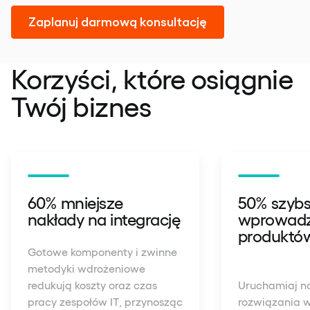
Zaplanuj darmową konsultację
Korzyści, które osiągnie
Twój biznes
60% mniejsze
50% szyb
nakłady na integrację
wprowadz
produktów
Gotowe komponenty i zwinne
metodyki wdrożeniowe
redukują koszty oraz czas
Uruchamiaj n
pracy zespołów IT, przynosząc
rozwiązania w