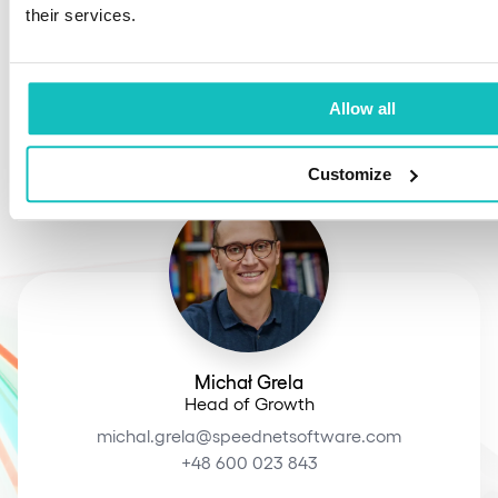
płatności o 50% i
their services.
zredukuj koszty o 60%
Porozmawiajmy o tym, jak wdrożenie
Allow all
Akceleratora płatności przełoży się na
kluczowe wskaźniki Twojej firmy.
Customize
Michał Grela
Head of Growth
michal.grela@speednetsoftware.com
+48 600 023 843