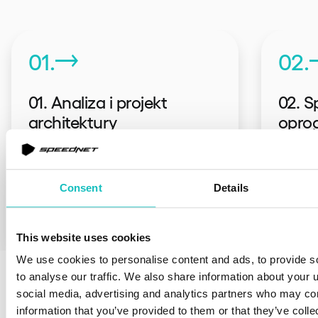
01.
02.
01. Analiza i projekt
02. 
architektury
opro
Analizujemy Twoje cele, aby
Rozwij
zaprojektować wydajną i
krótkic
Consent
Details
bezpieczną architekturę systemu
stały w
płatności.
This website uses cookies
We use cookies to personalise content and ads, to provide s
to analyse our traffic. We also share information about your u
Skróć czas wdrożenia
social media, advertising and analytics partners who may com
information that you’ve provided to them or that they’ve coll