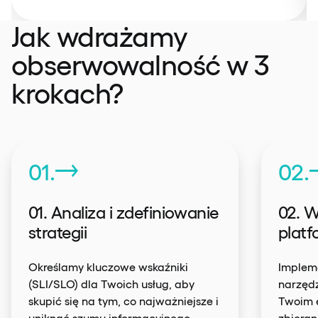
Jak wdrażamy
obserwowalność w 3
krokach?
01.
02.
01. Analiza i zdefiniowanie
02. W
strategii
platf
Określamy kluczowe wskaźniki
Impleme
(SLI/SLO) dla Twoich usług, aby
narzędz
skupić się na tym, co najważniejsze i
Twoim 
uniknąć szumu informacyjnego.
zbieran