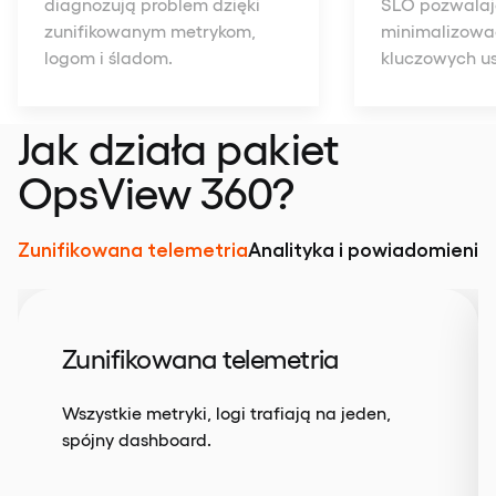
diagnozują problem dzięki
SLO pozwala
zunifikowanym metrykom,
minimalizowa
logom i śladom.
kluczowych us
Jak działa pakiet
OpsView 360?
Zunifikowana telemetria
Analityka i powiadomienia
Zunifikowana telemetria
Wszystkie metryki, logi trafiają na jeden,
spójny dashboard.