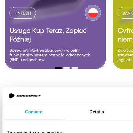
FINTECH
BAN
Usługa Kup Teraz, Zapłać
Cyfr
Później
niem
Speednet i Paytree zbudowały w pełni
Zdigita
funkcjonalny system płatności odroczonych
zatwier
(BNPL) od podstaw.
jego ef
See our portfolio
Consent
Details
Zapewnij zgodność z
DORA i skróć MTTR
This website uses cookies