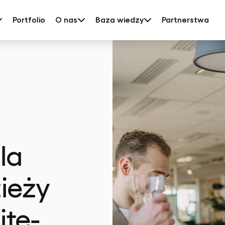
Portfolio
O nas
Baza wiedzy
Partnerstwa
la
zieży
te-