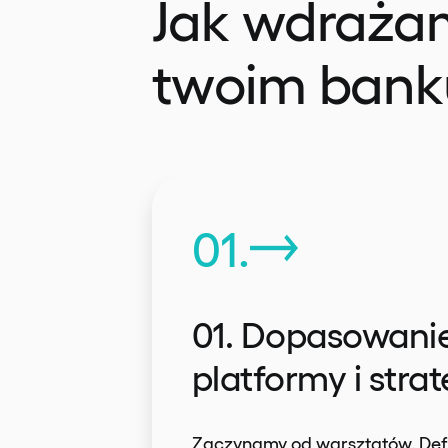
Jak wdraża
twoim bank
01.
01. Dopasowani
platformy i strat
Zaczynamy od warsztatów. Def