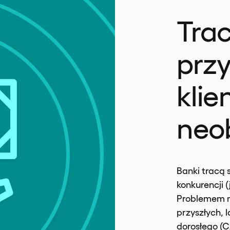
Trac
przy
klie
neo
Banki tracą
konkurencji (
Problemem ni
przyszłych, l
dorosłego (CA