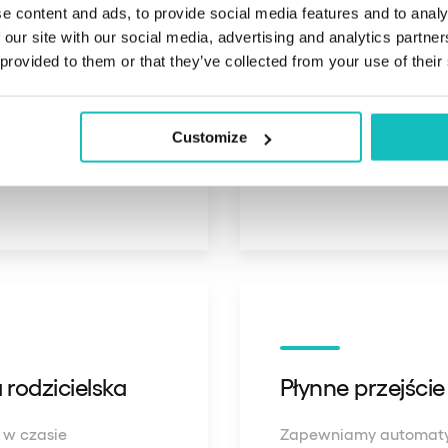
e content and ads, to provide social media features and to analy
 our site with our social media, advertising and analytics partn
 provided to them or that they’ve collected from your use of their
z gamifikację
Zarządzanie ki
(questy) uczą
Zautomatyzuj wpłaty i
Customize
awę. Budujesz realne
obowiązki domowe. Dzi
zarobkami.
rodzicielska
Płynne przejście
 w czasie
Zapewniamy automatyc