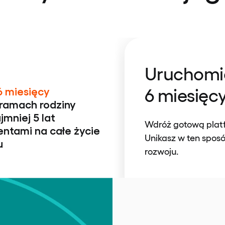
Uruchomie
6 miesięc
6 miesięcy
 ramach rodziny
jmniej 5 lat
Wdróż gotową platfo
entami na całe życie
Unikasz w ten spos
u
rozwoju.