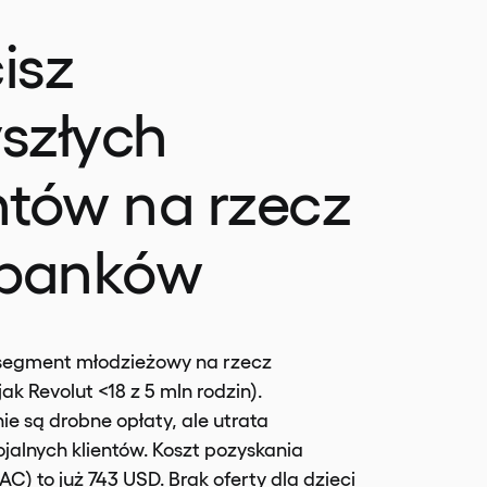
isz
szłych
ntów na rzecz
banków
 segment młodzieżowy na rzecz
jak Revolut <18 z 5 mln rodzin).
e są drobne opłaty, ale utrata
ojalnych klientów. Koszt pozyskania
C) to już 743 USD. Brak oferty dla dzieci