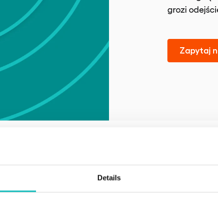
grozi odejśc
Zapytaj n
która buduje lojaln
Details