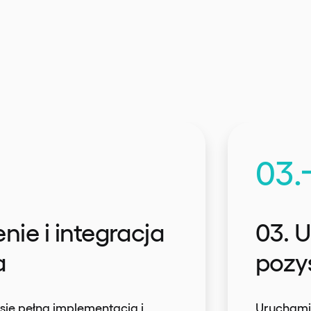
03.
nie i integracja
03. 
a
pozy
się pełną implementacją i
Uruchami