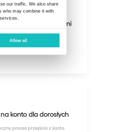
se our traffic. We also share
ers who may combine it with
 services.
eszonkowym i zadaniami
 stwórz system nagród za
Allow all
eci uczą się związku pracy z
 na konto dla dorosłych
zny proces przejścia z konta