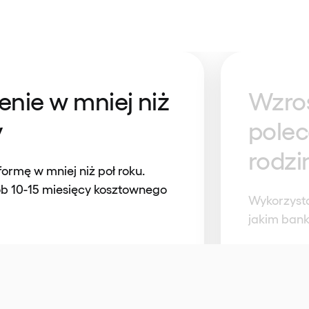
nie w mniej niż
Wzros
y
pole
rodzi
rmę w mniej niż poł roku.
ób 10-15 miesięcy kosztownego
Wykorzysta
jakim bank