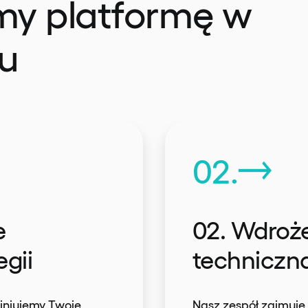
my platformę w
u
02.
e
02. Wdroże
egii
techniczn
iniujemy Twoje
Nasz zespół zajmuje 