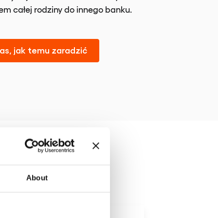
iem całej rodziny do innego banku.
as, jak temu zaradzić
ość od
About