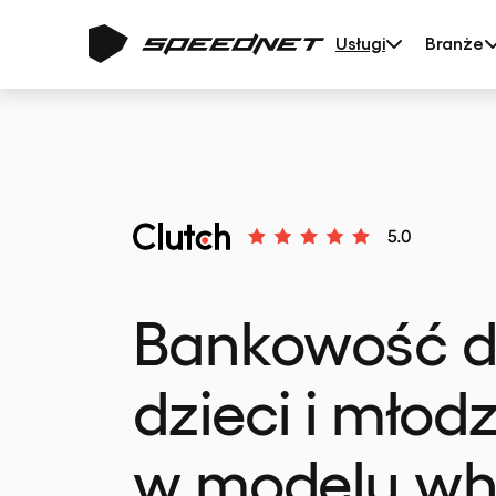
Usługi
Branże
Bankowość d
dzieci i młod
w modelu whi