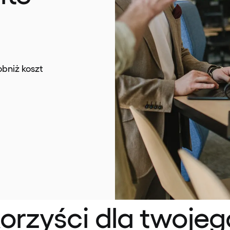
obniż koszt
rzyści dla twojeg