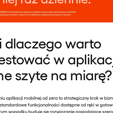
i dlaczego warto
estować w aplikac
ne szyte na miarę?
iu aplikacji mobilnej od zera to strategiczny krok w biz
standardowe funkcjonalności dostępne od ręki w goto
tym wypadku buduje się rozwiązanie posiadające szerok