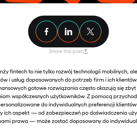
Share article on Facebook
Share article on Linkedin
Share article on X
Share this post
ży fintech to nie tylko rozwój technologii mobilnych, a
w i usług dopasowanych do potrzeb firm i ich klientów
nansowych gotowe rozwiązania często okazują się zbyt 
iom współczesnych użytkowników. Z pomocą przychodz
personalizowane do indywidualnych preferencji klientów 
y ich aspekt — od zabezpieczeń po doświadczenia uży
isami prawa — może zostać dopasowany do indywidual