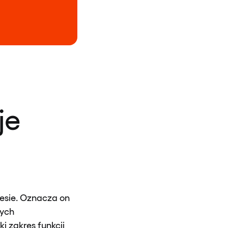
je
nesie. Oznacza on
wych
i zakres funkcji