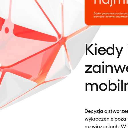
Kiedy 
zainw
mobil
Decyzja o stworzen
wykroczenie poza 
rozwiązaniach. W 