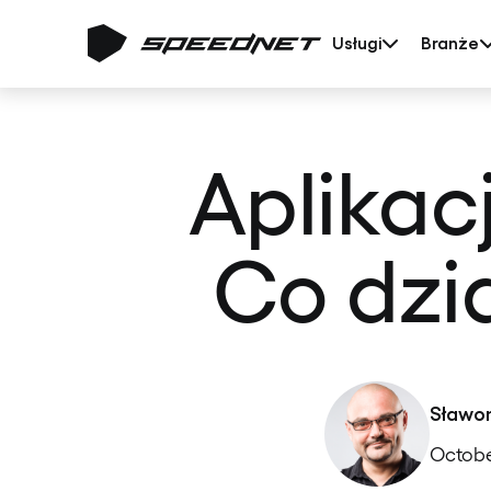
Usługi
Branże
Aplikac
Co dzi
Sławo
Octobe