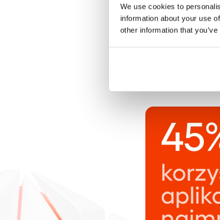
We use cookies to personalis
sprawdzanie salda
information about your use of
ma przed sobą ba
other information that you’ve
finansowych aplika
spersonalizowane 
transakcji w czasi
indywidualnie zapr