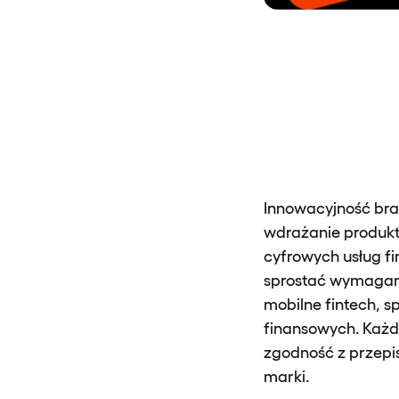
Innowacyjność bran
wdrażanie produktó
cyfrowych usług fi
sprostać wymagan
mobilne fintech, s
finansowych. Każd
zgodność z przep
marki.