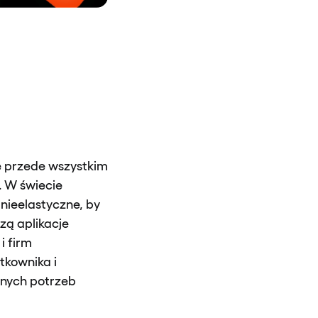
le przede wszystkim
. W świecie
nieelastyczne, by
ą aplikacje
i firm
tkownika i
nych potrzeb