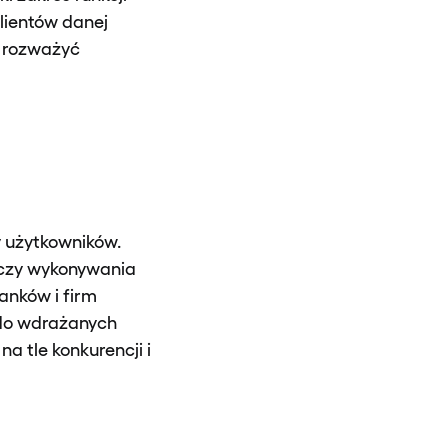
lientów danej
o rozważyć
 użytkowników.
 czy wykonywania
anków i firm
do wdrażanych
a tle konkurencji i