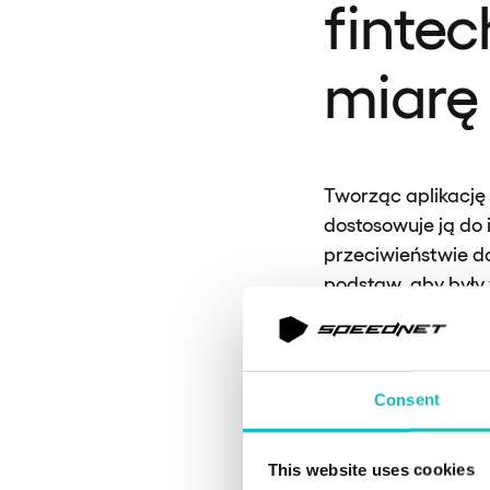
finte
miarę
Tworząc aplikację
dostosowuje ją do 
przeciwieństwie do
podstaw, aby były
operacyjnych. Pers
użytkownika, po m
Consent
Wraz z rosnącą po
będą wprowadzać z
This website uses cookies
wymagają dostosow