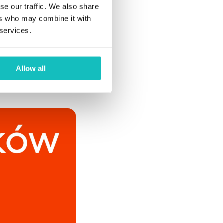
se our traffic. We also share
dów, jakie obecnie
ers who may combine it with
ów korzysta z
 services.
rzebowanie na
e czy analizę
owania w
Allow all