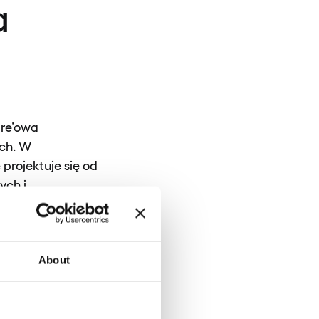
a
are’owa
ych. W
projektuje się od
ych i
gląda interfejs
 usługami.
About
ytucje finansowe
Ich potrzeby
i osobistymi,