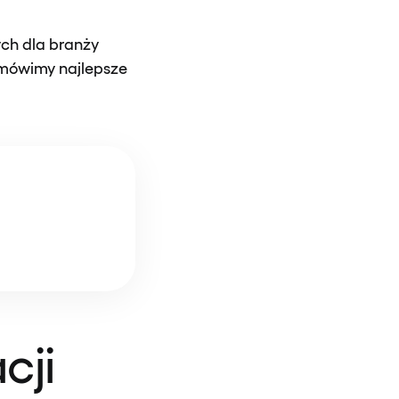
ych dla branży
omówimy najlepsze
cji