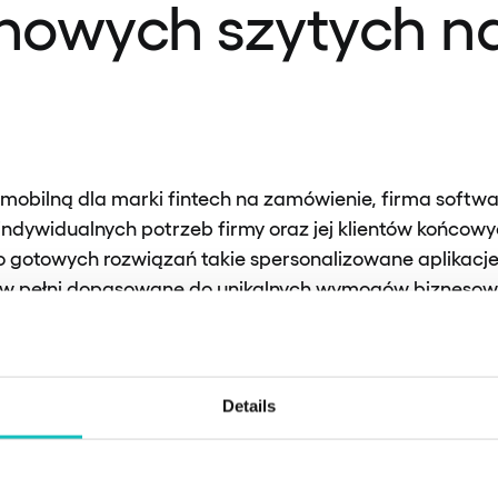
chowych szytych n
 mobilną dla marki fintech na zamówienie, firma softw
indywidualnych potrzeb firmy oraz jej klientów końcow
 gotowych rozwiązań takie spersonalizowane aplikacje 
 w pełni dopasowane do unikalnych wymogów biznesow
onalizacja ta obejmuje różne aspekty — od tego, jak wy
echanizmy bezpieczeństwa i integrację z zewnętrznymi
Details
pularnością smartfonów, użytkownicy oczekują, że inst
aawansowane funkcje do swoich aplikacji mobilnych. 
ania funkcjonalności takich jak zarządzanie finansam