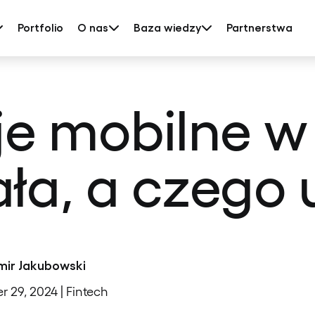
Portfolio
O nas
Baza wiedzy
Partnerstwa
je mobilne w 
ała, a czego 
mir Jakubowski
r 29, 2024 | Fintech