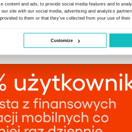
e content and ads, to provide social media features and to analy
 konta, czy dokonywanie płatności do najnowszych tren
 our site with our social media, advertising and analytics partn
nkowość mobilna. Badania pokazują, że
45% użytkownik
 provided to them or that they’ve collected from your use of their
cji mobilnych co najmniej raz dziennie
. Rosnące zapot
aplikacje internetowe oferujące doradztwo inwestycyjn
e rzeczywistym, skłania instytucje finansowe do inwest
Customize
ojektowane aplikacje.