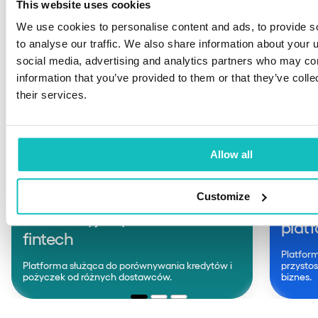
This website uses cookies
We use cookies to personalise content and ads, to provide s
to analyse our traffic. We also share information about your u
social media, advertising and analytics partners who may com
information that you’ve provided to them or that they’ve coll
their services.
Allow all
FINT
FINTECH
Customize
Prof
Innowacyjna platforma
plat
fintech
Platfor
Platforma służąca do porównywania kredytów i
przysto
pożyczek od różnych dostawców.
biznes.