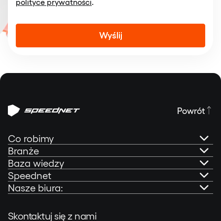
polityce prywatności
.
Alternative:
Powrót
Co robimy
Branże
AI Governance
Baza wiedzy
Bankowość online
Speednet
Doradztwo technologiczne
Portfolio
Nasze biura:
Fintech
O nas
Aplikacje mobilne
Blog
Speednet Sp. z o.o.
Skontaktuj się z nami