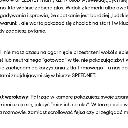
o, kto właśnie zabiera głos. Widok z kamerki albo awa
dywania i sprawia, że spotkanie jest bardziej „ludzki
warunki, ale warto pokazać się chociaż na start i w kl
y zadajesz pytanie.
śli nie masz czasu na ogarnięcie przestrzeni wokół sieb
ie) lub neutralnego “gotowca” w tle, nie pokazując zbyt
cie zachęcam do korzystania z tła firmowego – u nas d
tami znajdującymi się w biurze SPEEDNET.
kt wzrokowy
: Patrząc w kamerę pokazujesz swoje zaan
 inni czują się, jakbyś “miał ich na oku”. W ten sposób w
na rozmowie, zamiast scrollować fejsa czy przeglądać 