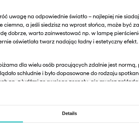
óć uwagę na odpowiednie światło – najlepiej nie siada
 ciemna, a jeśli siedzisz na wprost słońca, może być z
ę dobrze, warto zainwestować np. w lampę pierścienio
rnie oświetlała twarz nadając ładny i estetyczny efekt.
iżama dla wielu osób pracujących zdalnie jest normą, p
lądało schludnie i było dopasowane do rodzaju spotka
nych np. z ludźmi ze swojego zespołu, nie musisz zakład
w podkoszulku czy z kapturem na głowie w kamerze na
Details
techniczne:
Zanim wbijesz się na spotkanie, upewnij się,
kamera jest dobrze ustawiona. Sprawdź też, czy internet 
 wyrzucić Cię w ważnym momencie. To tylko chwila, a po