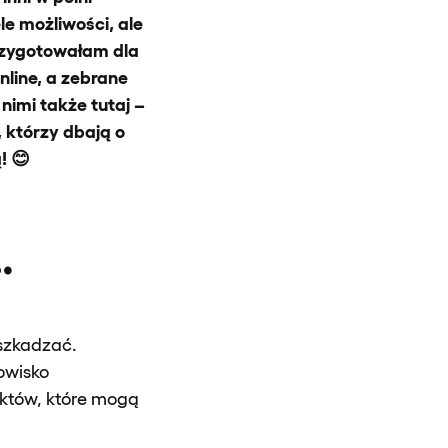
le możliwości, ale
rzygotowałam dla
line, a zebrane
nimi także tutaj –
 którzy dbają o
!
😊
…
eszkadzać.
owisko
aktów, które mogą