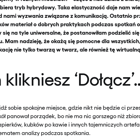
ybiera tryb hybrydowy. Taka elastyczność daje nam wie
d nami wyzwania związane z komunikacją. Ostatnio p
ów materiał o dobrych praktykach podczas spotkań on
się na tyle uniwersalne, że postanowiłam podzielić się 
. Mam nadzieję, że okażą się pomocne dla wszystkich,
cję nie tylko twarzą w twarz, ale również tę wirtualną
klikniesz ‘Dołącz’
jdź sobie spokojne miejsce, gdzie nikt nie będzie ci prz
ół panował porządek, bo nie ma nic gorszego niż zbior
pierków, kubków po kawie i innych tajemniczych artef
tematem analizy podczas spotkania.