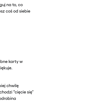
uj na to, co
sz coś od siebie
ebne karty w
iękuje.
piej chwilę
odzi “cięcie się”
 odrobina