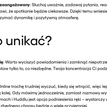
i zaangażowany
: Słuchaj uważnie, zadawaj pytania, reag
rawi, że spotkanie będzie ciekawsze. Dzięki temu wniesie
rzymać dynamikę i pozytywną atmosferę.
 unikać?
ię
: Warto wyciszyć powiadomienia i zamknąć niepotrz
taw tylko to, co niezbędne. Twoja koncentracja Ci podz
Online trochę trudniej wyczuć, kiedy się wtrącić, więc le
 kolej. Gdy mówimy jednocześnie, zamiast rozmowy wych
ach i Huddlu jest opcja podniesienia ręki – wystarczy
z zbędnego chaosu będzie o wiele przyjemniej.