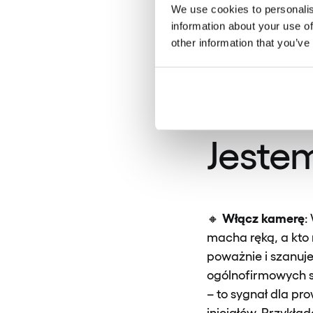
We use cookies to personalis
stresu!
information about your use of
other information that you’ve
Notatki
🔸
: Jeśli 
wcześniej. Zrób so
Jestem
Włącz kamerę
🔸
:
macha ręką, a kto 
poważnie i szanuje
ogólnofirmowych s
– to sygnał dla pr
inicjałów. Przykł