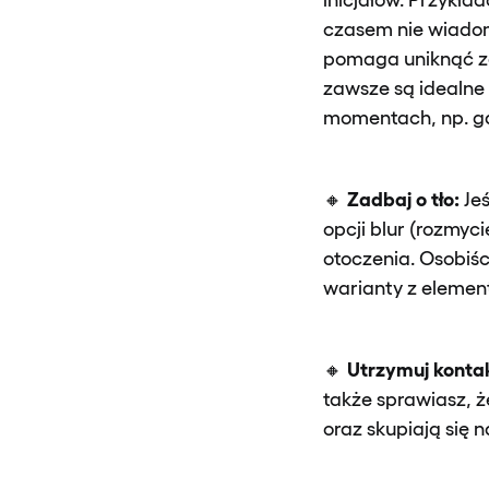
czasem nie wiadom
pomaga uniknąć zga
zawsze są idealne 
momentach, np. gd
Zadbaj o tło:
🔸
Je
opcji blur (rozmyc
otoczenia. Osobiś
warianty z elemen
Utrzymuj konta
🔸
także sprawiasz, że
oraz skupiają się 