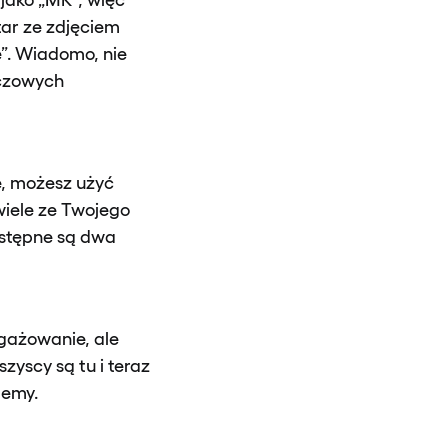
tar ze zdjęciem
e”. Wiadomo, nie
uczowych
ie, możesz użyć
 wiele ze Twojego
ostępne są dwa
gażowanie, ale
szyscy są tu i teraz
memy.