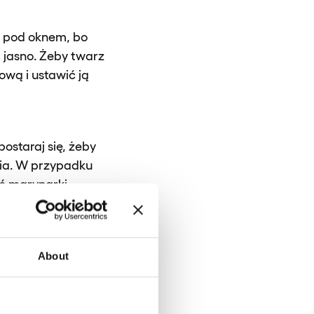
j pod oknem, bo
a jasno. Żeby twarz
wą i ustawić ją
ostaraj się, żeby
nia. W przypadku
ać marynarki,
prawdę nie wygląda
About
 że mikrofon nie
jest na tyle
trafi zaoszczędzić