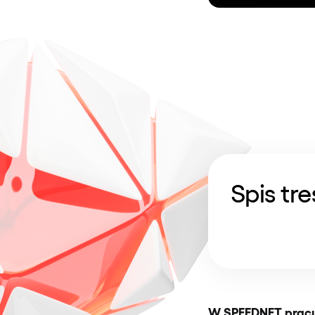
Spis tre
W
SPEEDNET
pracu