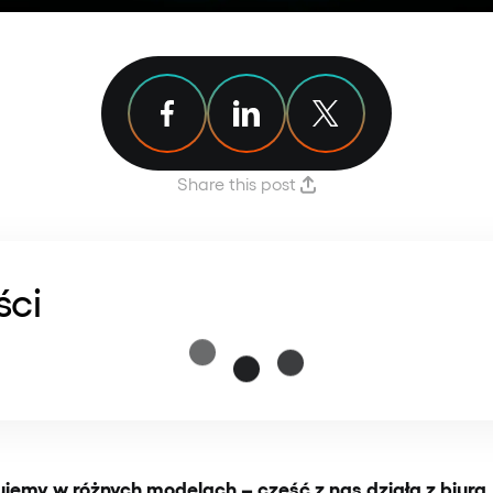
Share article on Facebook
Share article on Linkedin
Share article on X
Share this post
ści
jemy w różnych modelach – część z nas działa z biura, 