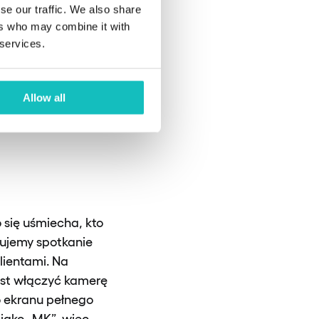
se our traffic. We also share
ers who may combine it with
 services.
 przygotować je
wnie!
Allow all
 się uśmiecha, kto
tujemy spotkanie
lientami. Na
est włączyć kamerę
o ekranu pełnego
jako „MK”, więc