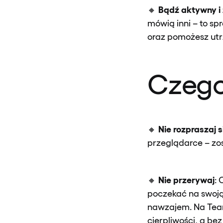
Bądź aktywny 
🔸
mówią inni – to sp
oraz pomożesz ut
Czego
Nie rozpraszaj s
🔸
przeglądarce – zos
Nie przerywaj
🔸
: 
poczekać na swoją
nawzajem. Na Team
cierpliwości, a be