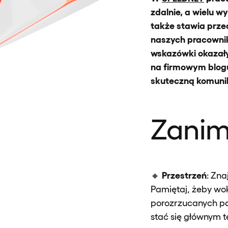
zdalnie, a wielu w
także stawia prze
naszych pracownik
wskazówki okazały 
na firmowym blogu
skuteczną komunika
Zanim 
Przestrzeń
🔸
: Zna
Pamiętaj, żeby wok
porozrzucanych pa
stać się głównym 