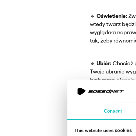
Oświetlenie:
🔸
Zwr
wtedy twarz będzie
wyglądała naprawd
tak, żeby równomie
Ubiór:
🔸
Chociaż p
Twoje ubranie wyg
tych mniej oficjal
jednak siedzenie 
dobrze!
Consent
Przygotowanie 
🔸
trzeszczy oraz że 
This website uses cookies
stabilny, żeby nie