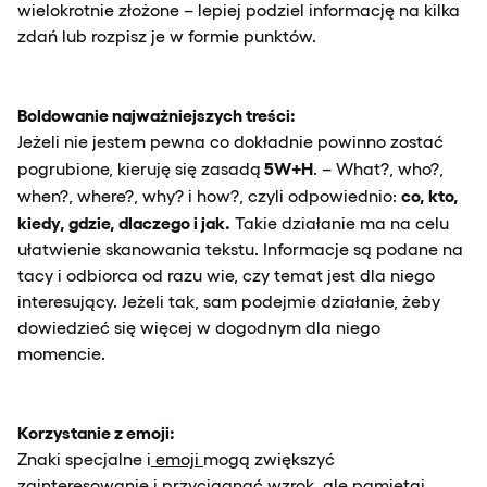
wielokrotnie złożone – lepiej podziel informację na kilka
zdań lub rozpisz je w formie punktów.
Boldowanie najważniejszych treści:
Jeżeli nie jestem pewna co dokładnie powinno zostać
5W+H
pogrubione, kieruję się zasadą
. – What?, who?,
co, kto,
when?, where?, why? i how?, czyli odpowiednio:
kiedy, gdzie, dlaczego i jak.
Takie działanie ma na celu
ułatwienie skanowania tekstu. Informacje są podane na
tacy i odbiorca od razu wie, czy temat jest dla niego
interesujący. Jeżeli tak, sam podejmie działanie, żeby
dowiedzieć się więcej w dogodnym dla niego
momencie.
Korzystanie z emoji:
Znaki specjalne i
emoji
mogą zwiększyć
zainteresowanie i przyciągnąć wzrok, ale pamiętaj,