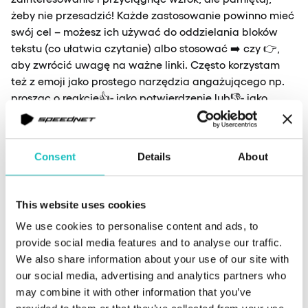
żeby nie przesadzić! Każde zastosowanie powinno mieć
swój cel – możesz ich używać do oddzielania bloków
tekstu (co ułatwia czytanie) albo stosować ➡️ czy 👉,
aby zwrócić uwagę na ważne linki. Często korzystam
też z emoji jako prostego narzędzia angażującego np.
prosząc o reakcję👍- jako potwierdzenie lub👎- jako
zaprzeczenie. Świetną opcją jest również prowadzenie
za ich pomocą prostych ankiet. Poniżej przykład:
Consent
Details
About
Jaką pizzę chcesz zjeść?
🧀 – margaritę
This website uses cookies
🥩 – salami
We use cookies to personalise content and ads, to
🥬 – wegetariańską
provide social media features and to analyse our traffic.
We also share information about your use of our site with
our social media, advertising and analytics partners who
Liczba reakcji każdą emotką daje Ci gotową listę do
may combine it with other information that you’ve
zamówienia. Dodatkowo, wystarczy spojrzeć, ile osób