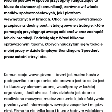
Pisanie postów w sposób przystępny i angażujący to
klucz do skutecznej komunikacji, zarówno w świecie
mediów społecznościowych, jak i platform
wewnętrznych w firmach. Choć nie ma uniwersalnego
przepisu na idealny post, istnieją pewne strategie, które
pomagają przyciągnąć uwagę odbiorców oraz zachęcić
ich do interakcji. Podzielę się z Wami kilkoma
sprawdzonymi tipami, których nauczyłam się w trakcie
mojej pracy w dziale Employer Brandingu w Speednet
przez ostatnie trzy lata.
Komunikacja wewnętrzna – brzmi jak nudne hasło z
podręcznika zarządzania, ale prawda jest taka, że jest
to kluczowy element udanej współpracy w każdej
organizacji. Jeśli chcesz, żeby działała jak dobrze
naoliwiona maszyna, musisz zrozumieć, jak efektywnie
przekazywać informacje wewnątrz zespołów i między
nimi. Firma to nie tylko logo i biuro z ładnym widokiem –