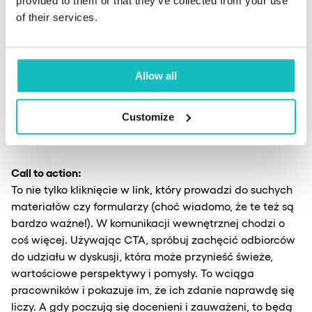
provided to them or that they’ve collected from your use
wybrało poszczególne opcje i już wiesz, co cieszy się
of their services.
największym zainteresowaniem. To prosty i szybki
sposób na podjęcie decyzji, a do tego angażuje zespół
zabawną i interaktywną formą.
Allow all
Ile emotek, tyle pomysłów na ich zastosowanie – bądź
Customize
kreatywny i sprawdź, co działa najlepiej!
Call to action:
To nie tylko kliknięcie w link, który prowadzi do suchych
materiałów czy formularzy (choć wiadomo, że te też są
bardzo ważne!). W komunikacji wewnętrznej chodzi o
coś więcej. Używając CTA, spróbuj zachęcić odbiorców
do udziału w dyskusji, która może przynieść świeże,
wartościowe perspektywy i pomysły. To wciąga
pracowników i pokazuje im, że ich zdanie naprawdę się
liczy. A gdy poczują się docenieni i zauważeni, to będą