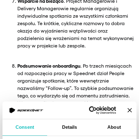
Wsparcie na bieżąco
. Project Managerowie i
Delivery Managerowie regularnie organizują
indywidualne spotkania ze wszystkimi członkami
zespołu. Te krótkie, cykliczne rozmowy to dobra
okazja do wyjaśnienia wątpliwości oraz
podzielenia się wrażeniami na temat wykonywanej
pracy w projekcie lub zespole.
Podsumowanie onboardingu
. Po trzech miesiącach
od rozpoczęcia pracy w Speednet dział People
organizuje spotkanie, które wewnętrznie
nazwaliśmy “Follow-up”. To szybkie podsumowanie
tego, co wydarzyło się od momentu zatrudnienia.
W ten sposób chcemy upewnić się, że nowy
pracownik już zdążył zaaklimatyzować się w
Speednet, dobrze czuje się w projekcie i nawiązał
nowe zespołowe i ogólnofirmowe znajomości.
Consent
Details
About