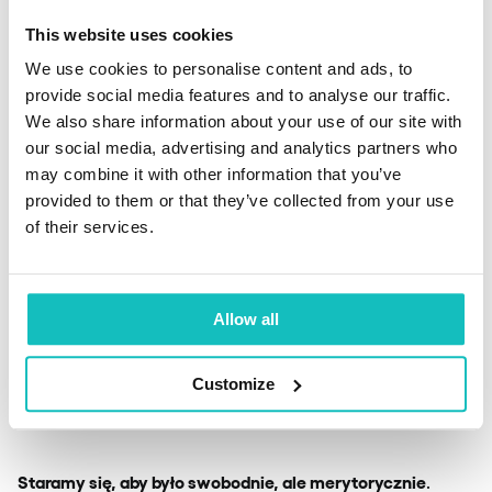
Dlaczego proces
This website uses cookies
onboardingu jest dla
We use cookies to personalise content and ads, to
provide social media features and to analyse our traffic.
nas tak ważny?
We also share information about your use of our site with
our social media, advertising and analytics partners who
may combine it with other information that you’ve
provided to them or that they’ve collected from your use
zależy nam na ludziach i
Odpowiedź jest prosta –
of their services.
relacjach!
Allow all
Wiemy, że pierwszy dzień na pokładzie firmy może być
stresujący, dlatego staramy się, aby każda nowa osoba
czuła się zaopiekowana i mogła od razu wczuć się w
Customize
nasz klimat.
Staramy się, aby było swobodnie, ale merytorycznie
.