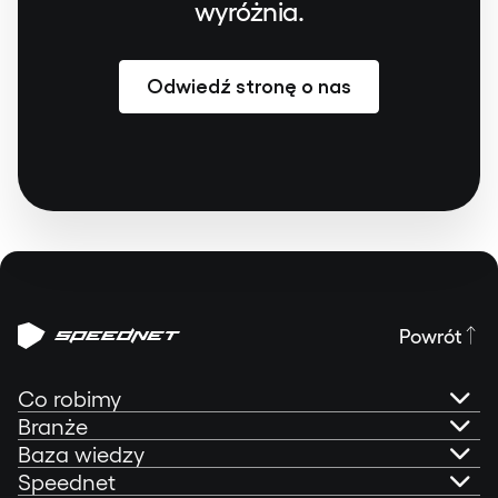
wyróżnia.
Odwiedź stronę o nas
Powrót
Co robimy
Branże
AI Governance
Baza wiedzy
Bankowość online
Speednet