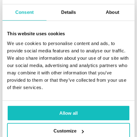
Consent
Details
About
This website uses cookies
We use cookies to personalise content and ads, to
provide social media features and to analyse our traffic.
We also share information about your use of our site with
our social media, advertising and analytics partners who
may combine it with other information that you’ve
provided to them or that they’ve collected from your use
of their services.
November 4, 2025 | AI
Warsztaty w Bergen ujawniły lukę w
Allow all
nadzorze nad AI
Customize