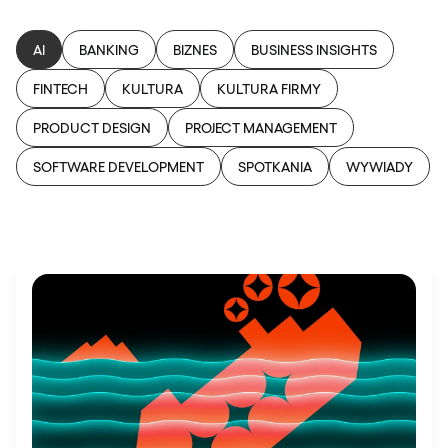
AI
BANKING
BIZNES
BUSINESS INSIGHTS
FINTECH
KULTURA
KULTURA FIRMY
PRODUCT DESIGN
PROJECT MANAGEMENT
SOFTWARE DEVELOPMENT
SPOTKANIA
WYWIADY