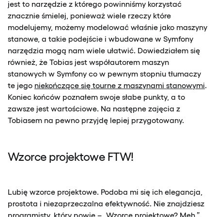
jest to narzędzie z którego powinniśmy korzystać
znacznie śmielej, ponieważ wiele rzeczy które
modelujemy, możemy modelować właśnie jako maszyny
stanowe, a takie podejście i wbudowane w Symfony
narzędzia mogą nam wiele ułatwić. Dowiedziałem się
również, że Tobias jest współautorem maszyn
stanowych w Symfony co w pewnym stopniu tłumaczy
te jego
niekończące się tourne z maszynami stanowymi
.
Koniec końców poznałem swoje słabe punkty, a to
zawsze jest wartościowe. Na następne zajęcia z
Tobiasem na pewno przyjdę lepiej przygotowany.
Wzorce projektowe FTW!
Lubię wzorce projektowe. Podoba mi się ich elegancja,
prostota i niezaprzeczalna efektywność. Nie znajdziesz
programisty, który powie – „Wzorce projektowe? Meh.”,