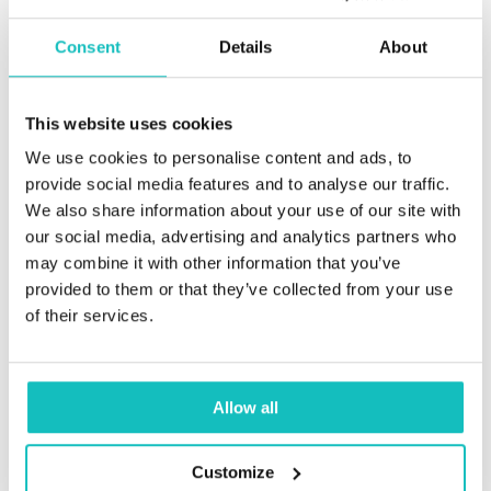
Consent
Details
About
Okazało się, że ten warsztat to doskonały wybór. Hugo
Hamon to początkujący, ale w gruncie rzeczy dobry
prowadzący, który z pewnością w kolejnych latach
This website uses cookies
nabierze doświadczenia. Był konkretny, bezpośredni,
We use cookies to personalise content and ads, to
mówił wyraźnie i nie silił się na żarty, ponieważ, jak sam
provide social media features and to analyse our traffic.
przyznał wykład po angielsku to dla niego nowość (jest
We also share information about your use of our site with
Francuzem). Początkowa część wykładu była
our social media, advertising and analytics partners who
powtórzeniem podstaw – czyli zasada SOLID, oraz
may combine it with other information that you’ve
pokazanie różnych technik i sposobów w jaki
provided to them or that they’ve collected from your use
utrzymywać kod w dobrym stanie. Dalsza część, czyli
of their services.
właściwe warsztaty miały nietrudną do przewidzenia
formę – teoretyczne wprowadzenie nowego wzorca i
jego implementacja w PHP, którą wykonywaliśmy sami
zgodnie z wymaganiami. Hugo chodził, doradzał i
Allow all
odpowiadał na pytania, a na końcu prezentował własne
rozwiązanie. Same wzorce zostały zaprezentowane
Customize
możliwie prosto (z przykładami i zrozumiałymi