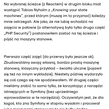
Na wybranej ścieżce (z Reactem) w drugim bloku miał
wystąpić Tobias Nyholm z „Knowing your state
machines”, przed którym (muszę im to przyznać) koledzy
mnie ostrzegali. Ale jako, że nie lubię wchodzić na
zajęcia w połowie (a alternatywą była tylko druga część
„PHP Security”) postanowiłem zostać na tej ścieżce i
pójść na maszyny stanowe.
Pierwsza część zajęć (do przerwy była jeszcze ok).
Zbudowaliśmy swoją własną, bardzo prostą maszynę
stanową, klasyczny przykład – światła uliczne (pojawił
się też na innym wykładzie). Niestety później wydarzyło
się coś czego się nie spodziewałem. W drugiej części
mieliśmy zrobić to samo tylko, że korzystając z narzędzi
istniejących w Symfony (bez uprzedniego
wprowadzenia w te narzędzia). Oczywistym jest, że dla
kogoś, kto zna Symfony w stopniu wysokim i pracował
już z maszynami stanowymi to nie byłby żadne