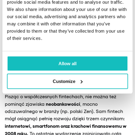
kryptowalut. Daje to bezprecedensowe bezpieczeństwo
provide social media features and to analyse our traffic.
wszystkim stronom transakcji, zwłaszcza w zakresie
We also share information about your use of our site with
zarządzania tożsamością. Blockchain stanowi też
our social media, advertising and analytics partners who
kamień milowy dla technologii Web3.
may combine it with other information that you’ve
provided to them or that they’ve collected from your use
of their services.
Neobanki – nowa
definicja instytucji
Allow all
finansowych
Customize
Pisząc o współczesnych fintechach, nie można też
neobankowości
pominąć zjawiska
, mocno
odczuwalnego w branży (np. polski Zen). Sam fintech
mógł osiągnąć pełnię rozwoju dzięki trzem czynnikom:
internetowi, smartfonom oraz krachowi finansowemu w
2008 roku.
To ostatnie wydarzenie zainicjowało całą