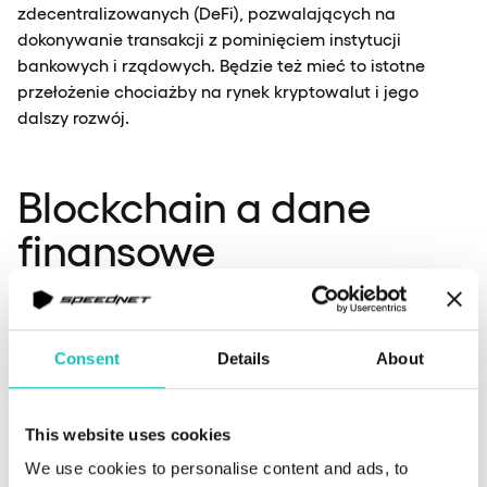
zdecentralizowanych (DeFi), pozwalających na
dokonywanie transakcji z pominięciem instytucji
bankowych i rządowych. Będzie też mieć to istotne
przełożenie chociażby na rynek kryptowalut i jego
dalszy rozwój.
Blockchain a dane
finansowe
łańcuch bloków powiązanych ze sobą przy użyciu
Inaczej
Consent
Details
About
kryptografii
, pozwalających na przechowywanie i
przesyłanie transakcji zawartych w Internecie.
Blockchain można traktować jako cyfrową wersję księgi
This website uses cookies
rachunkowej
, gdzie zapisywane są różne rodzaje
transakcji, m.in. te dotyczące kupna i sprzedaży
We use cookies to personalise content and ads, to