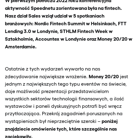
W pierwszym półroczu 2022 roku konferencyjna
aktywność Speednetu zorientowana była na fintech.
Nasz dział Sales wziął udział w 5 spotkaniach
branżowych: Nordic Fintech Summit w Helsinkach, FTT
Lending 3.0 w Londynie, STHLM Fintech Week w
Sztokholmie, Accountex w Londynie oraz Money 20/20 w
Amsterdamie.
Ostatnie z tych wydarzeń wywarło na nas
Money 20/20
zdecydowanie największe wrażenie.
jest
jednym z największych tego typu eventów na świecie,
daje możliwość prezentacji przedstawicielom
wszystkich sektorów technologii finansowych, a ilość
wystawców i paneli dyskusyjnych potrafi być wręcz
przytłaczająca. Przekrój zagadnień poruszanych na
poniżej
wystąpieniach był nieprzeciętnie szeroki –
znajdziecie omówienie tych, które szczególnie nas
zaciekawiły.