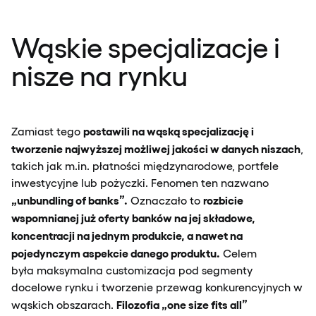
Wąskie specjalizacje i
nisze na rynku
postawili na wąską specjalizację i
Zamiast tego
tworzenie najwyższej możliwej jakości w danych niszach
,
takich jak m.in. płatności międzynarodowe, portfele
inwestycyjne lub pożyczki. Fenomen ten nazwano
„unbundling of banks”.
rozbicie
Oznaczało to
wspomnianej już oferty banków na jej składowe,
koncentracji na jednym produkcie, a nawet na
pojedynczym aspekcie danego produktu.
Celem
była maksymalna customizacja pod segmenty
docelowe rynku i tworzenie przewag konkurencyjnych w
Filozofia „one size fits all”
wąskich obszarach.