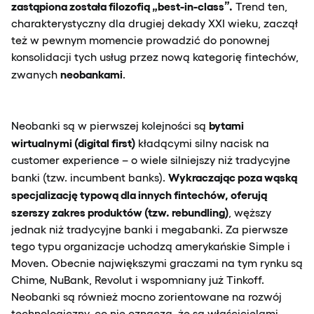
zastąpiona została filozofią „best-in-class”.
Trend ten,
charakterystyczny dla drugiej dekady XXI wieku, zaczął
też w pewnym momencie prowadzić do ponownej
konsolidacji tych usług przez nową kategorię fintechów,
neobankami
zwanych
.
bytami
Neobanki są w pierwszej kolejności są
wirtualnymi (digital
first)
kładącymi silny nacisk na
customer experience – o wiele silniejszy niż tradycyjne
Wykraczając poza wąską
banki (tzw. incumbent banks).
specjalizację typową dla innych fintechów, oferują
szerszy zakres produktów (tzw. rebundling)
, węższy
jednak niż tradycyjne banki i megabanki. Za pierwsze
tego typu organizacje uchodzą amerykańskie Simple i
Moven. Obecnie największymi graczami na tym rynku są
Chime, NuBank, Revolut i wspomniany już Tinkoff.
Neobanki są również mocno zorientowane na rozwój
technologiczny, co nie oznacza, że są właścicielami