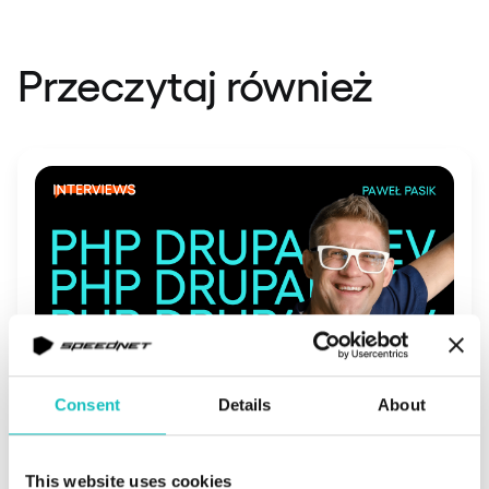
Przeczytaj również
Consent
Details
About
July 14, 2026 | Wywiady
#TeamSpeednet: Paweł, Drupal
This website uses cookies